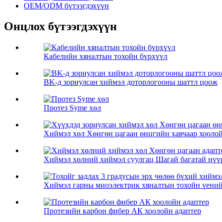
OEM/ODM бүтээгдэхүүн
Онцлох бүтээгдэхүүн
Кабелийн хяналтын тохойн бүрхүүл
BK-д зориулсан хиймэл доторлогооны шаттл цоож
Протез Syme хөл
Хиймэл хөл Хөнгөн цагаан өнцгийн хавчаар хоолойн
Хиймэл хөлний хиймэл суулгац Шагай багатай нүүр
Хиймэл гарны миоэлектрик хяналтын тохойн үений 
Протезийн карбон фибер АК хоолойн адаптер