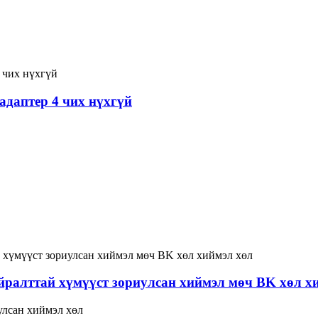
адаптер 4 чих нүхгүй
йралттай хүмүүст зориулсан хиймэл мөч BK хөл х
улсан хиймэл хөл