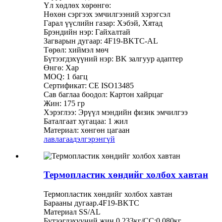
Үл хөдлөх хөрөнгө:
Нөхөн сэргээх эмчилгээний хэрэгсэл
Гарал үүслийн газар: Хэбэй, Хятад
Брэндийн нэр: Гайхалтай
Загварын дугаар: 4F19-BKTC-AL
Төрөл: хиймэл мөч
Бүтээгдэхүүний нэр: BK залгуур адаптер
Өнгө: Хар
MOQ: 1 багц
Сертификат: CE ISO13485
Сав баглаа боодол: Картон хайрцаг
Жин: 175 гр
Хэрэглээ: Эрүүл мэндийн физик эмчилгээ
Баталгаат хугацаа: 1 жил
Материал: хөнгөн цагаан
лавлагаа
дэлгэрэнгүй
Термопластик хөндийг холбох хавтан
Термопластик хөндийг холбох хавтан
Барааны дугаар.4F19-BKTC
Материал SS/AL
Бүтээгдэхүүний жин 0.233кг/СС;0.080кг