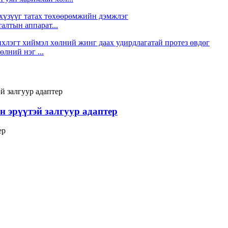
алтын аппарат...
лний нэг ...
өн эрүүтэй залгуур адаптер
ер