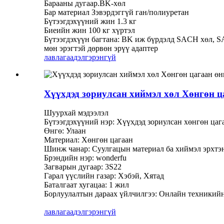
Барааны дугаар.BK-хөл
Бар материал Зэвэрдэггүй ган/полиуретан
Бүтээгдэхүүний жин 1.3 кг
Биеийн жин 100 кг хүртэл
Бүтээгдэхүүн багтана: BK иж бүрдэлд SACH хөл, SA
мөн эрэгтэй дөрвөн эрүү адаптер
лавлагаа
дэлгэрэнгүй
Хүүхдэд зориулсан хиймэл хөл Хөнгөн ц
Шуурхай мэдээлэл
Бүтээгдэхүүний нэр: Хүүхдэд зориулсан хөнгөн цаг
Өнгө: Улаан
Материал: Хөнгөн цагаан
Шинж чанар: Суулгацын материал ба хиймэл эрхтэ
Брэндийн нэр: wonderfu
Загварын дугаар: 3S22
Гарал үүслийн газар: Хэбэй, Хятад
Баталгаат хугацаа: 1 жил
Борлуулалтын дараах үйлчилгээ: Онлайн техникий
лавлагаа
дэлгэрэнгүй