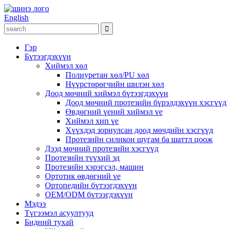
English
Гэр
Бүтээгдэхүүн
Хиймэл хөл
Полиуретан хөл/PU хөл
Нүүрстөрөгчийн шилэн хөл
Доод мөчний хиймэл бүтээгдэхүүн
Доод мөчний протезийн бүрэлдэхүүн хэсгүүд
Өвдөгний үений хиймэл үе
Хиймэл хип үе
Хүүхдэд зориулсан доод мөчдийн хэсгүүд
Протезийн силикон шугам ба шаттл цоож
Дээд мөчний протезийн хэсгүүд
Протезийн түүхий эд
Протезийн хэрэгсэл, машин
Ортотик өвдөгний үе
Ортопедийн бүтээгдэхүүн
OEM/ODM бүтээгдэхүүн
Мэдээ
Түгээмэл асуултууд
Бидний тухай