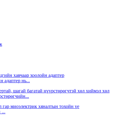
 адаптер нь...
стөрөгчийн...
...