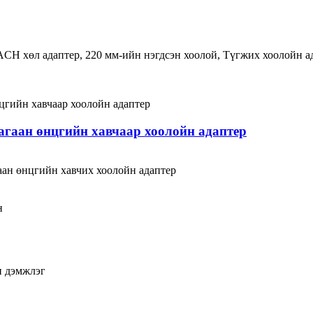
CH хөл адаптер, 220 мм-ийн нэгдсэн хоолой, Түгжих хоолойн а
агаан өнцгийн хавчаар хоолойн адаптер
аан өнцгийн хавчих хоолойн адаптер
н
н дэмжлэг