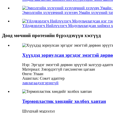
Эмнэлгийн хүзүүвчний хүзүүвч Умайн хүзүүний тат
Үйлдвэрлэгч Нийлүүлэгч Модульчлагдсан хиймэл хө
Доод мөчний протезийн бүрэлдэхүүн хэсгүүд
Хүүхдэд зориулсан эргэдэг эмэгтэй дөрв
Нэр: Эргэдэг эмэгтэй дөрвөн эрүүтэй залгуур адапт
Материал: Зэвэрдэггүй ган;хөнгөн цагаан
Өнгө: Улаан
Ашиглах: Сокет адаптер
лавлагаа
дэлгэрэнгүй
Термопластик хөндийг холбох хавтан
Шуурхай мэдээлэл