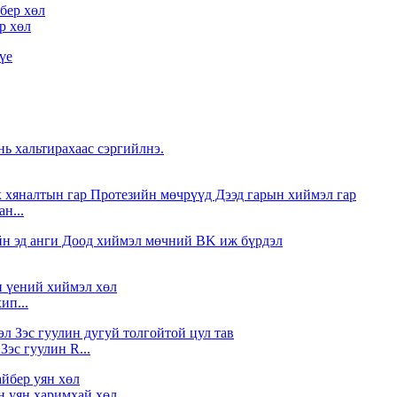
р хөл
н...
ип...
Зэс гуулин R...
уян харимхай хөл...