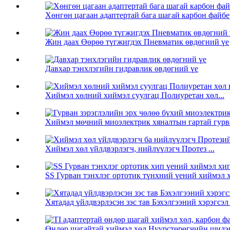
Хөнгөн цагаан адаптертай бага шагай карбон файбе
Жин даах Өөрөө түгжигдэх Пневматик өвдөгний үе
Давхар тэнхлэгийн гидравлик өвдөгний үе
Хиймэл хөлний хиймэл суулгац Полиуретан хөл...
Хиймэл мөчний миоэлектрик хяналтын гартай гурва
Хиймэл хөл үйлдвэрлэгч, нийлүүлэгч Протез ...
SS Гурван тэнхлэг ортотик түнхний үений хиймэл х
Хятадад үйлдвэрлэсэн зэс тав Бэхэлгээний хэрэгсэл 
Өндөр шагайтай хиймэл хөл Нүүрстөрөгчийн шилэн 