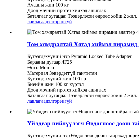
Ачааны жин 100 кг
Доод мөчний протез хийхэд ашиглах
Баталгаат хугацаа: Тээвэрлэсэн өдрөөс хойш 2 жил.
лавлагаа
дэлгэрэнгүй
Том хямдралтай Хятад хиймэл пирамид 
Бүтээгдэхүүний нэр Pyramid Locked Tube Adapter
Барааны дугаар.4F25
Өнгө Мөнгө
Материал Зэвэрдэггүй ган/титан
Бүтээгдэхүүний жин 100 гр
Биеийн жин 100 кг хүртэл
Доод мөчний протез хийхэд ашиглах
Баталгаат хугацаа: Тээвэрлэсэн өдрөөс хойш 2 жил.
лавлагаа
дэлгэрэнгүй
Үйлдвэр нийлүүлэгч Өвдөгнөөс доош та
Бүтээгдэхүүний нэр Өвдөгнөөс доош тайрахад зори