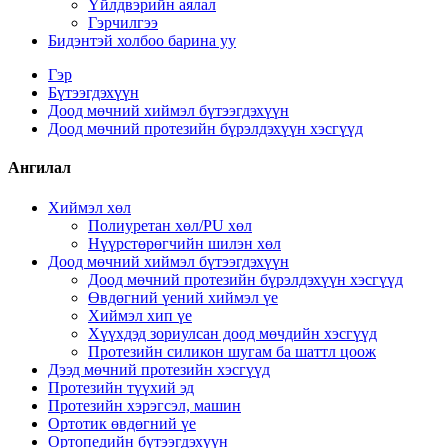
Үйлдвэрийн аялал
Гэрчилгээ
Бидэнтэй холбоо барина уу
Гэр
Бүтээгдэхүүн
Доод мөчний хиймэл бүтээгдэхүүн
Доод мөчний протезийн бүрэлдэхүүн хэсгүүд
Ангилал
Хиймэл хөл
Полиуретан хөл/PU хөл
Нүүрстөрөгчийн шилэн хөл
Доод мөчний хиймэл бүтээгдэхүүн
Доод мөчний протезийн бүрэлдэхүүн хэсгүүд
Өвдөгний үений хиймэл үе
Хиймэл хип үе
Хүүхдэд зориулсан доод мөчдийн хэсгүүд
Протезийн силикон шугам ба шаттл цоож
Дээд мөчний протезийн хэсгүүд
Протезийн түүхий эд
Протезийн хэрэгсэл, машин
Ортотик өвдөгний үе
Ортопедийн бүтээгдэхүүн