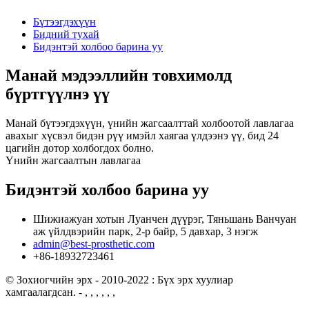
Бүтээгдэхүүн
Бидний тухай
Бидэнтэй холбоо барина уу
Манай мэдээллийн товхимолд
бүртгүүлнэ үү
Манай бүтээгдэхүүн, үнийн жагсаалттай холбоотой лавлагаа
авахыг хүсвэл бидэн рүү имэйл хаягаа үлдээнэ үү, бид 24
цагийн дотор холбогдох болно.
Үнийн жагсаалтын лавлагаа
Бидэнтэй холбоо барина уу
Шижиажуан хотын Луанчен дүүрэг, Тяньшань Ванчуан
аж үйлдвэрийн парк, 2-р байр, 5 давхар, 3 нэгж
admin@best-prosthetic.com
+86-18932723461
© Зохиогчийн эрх - 2010-2022 : Бүх эрх хуулиар
хамгаалагдсан.
- , , , , , ,