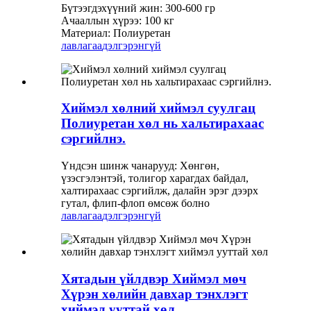
Бүтээгдэхүүний жин: 300-600 гр
Ачааллын хүрээ: 100 кг
Материал: Полиуретан
лавлагаа
дэлгэрэнгүй
Хиймэл хөлний хиймэл суулгац
Полиуретан хөл нь хальтирахаас
сэргийлнэ.
Үндсэн шинж чанарууд: Хөнгөн,
үзэсгэлэнтэй, толигор харагдах байдал,
халтирахаас сэргийлж, далайн эрэг дээрх
гутал, флип-флоп өмсөж болно
лавлагаа
дэлгэрэнгүй
Хятадын үйлдвэр Хиймэл мөч
Хүрэн хөлийн давхар тэнхлэгт
хиймэл ууттай хөл