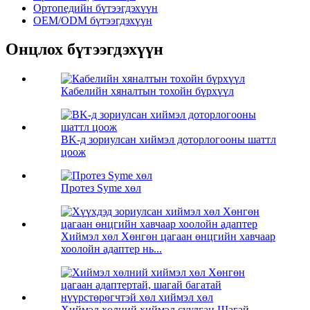
Ортопедийн бүтээгдэхүүн
OEM/ODM бүтээгдэхүүн
Онцлох бүтээгдэхүүн
Кабелийн хяналтын тохойн бүрхүүл
BK-д зориулсан хиймэл доторлогооны шаттл
цоож
Протез Syme хөл
Хиймэл хөл Хөнгөн цагаан өнцгийн хавчаар
хоолойн адаптер нь...
Хиймэл хөлний хиймэл суулгац Шагай