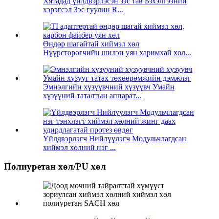
Хятадад үйлдвэрлэсэн зэс тав Бэхэлгээний
хэрэгсэл Зэс гуулин R...
Өндөр шагайтай хиймэл хөл
Нүүрстөрөгчийн шилэн уян харимхай хөл...
Эмнэлгийн хүзүүвчний хүзүүвч Умайн
хүзүүний таталтын аппарат...
Үйлдвэрлэгч Нийлүүлэгч Модульчлагдсан
хиймэл хөлний нэг ...
Полиуретан хөл/PU хөл