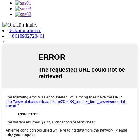
И-мэйл илгээх
+8618932723461
x