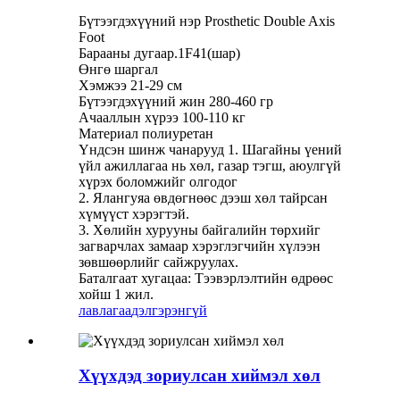
Бүтээгдэхүүний нэр Prosthetic Double Axis
Foot
Барааны дугаар.1F41(шар)
Өнгө шаргал
Хэмжээ 21-29 см
Бүтээгдэхүүний жин 280-460 гр
Ачааллын хүрээ 100-110 кг
Материал полиуретан
Үндсэн шинж чанарууд 1. Шагайны үений
үйл ажиллагаа нь хөл, газар тэгш, аюулгүй
хүрэх боломжийг олгодог
2. Ялангуяа өвдөгнөөс дээш хөл тайрсан
хүмүүст хэрэгтэй.
3. Хөлийн хурууны байгалийн төрхийг
загварчлах замаар хэрэглэгчийн хүлээн
зөвшөөрлийг сайжруулах.
Баталгаат хугацаа: Тээвэрлэлтийн өдрөөс
хойш 1 жил.
лавлагаа
дэлгэрэнгүй
Хүүхдэд зориулсан хиймэл хөл