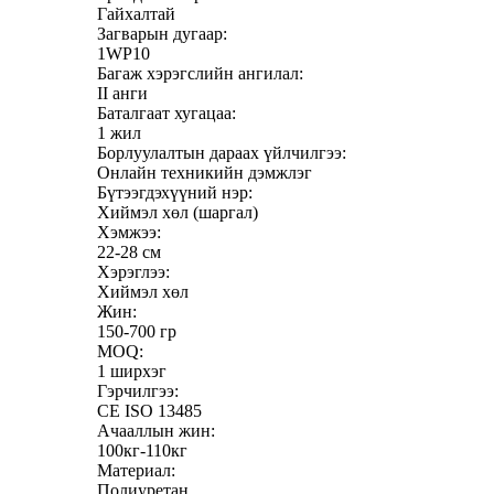
Гайхалтай
Загварын дугаар:
1WP10
Багаж хэрэгслийн ангилал:
II анги
Баталгаат хугацаа:
1 жил
Борлуулалтын дараах үйлчилгээ:
Онлайн техникийн дэмжлэг
Бүтээгдэхүүний нэр:
Хиймэл хөл (шаргал)
Хэмжээ:
22-28 см
Хэрэглээ:
Хиймэл хөл
Жин:
150-700 гр
MOQ:
1 ширхэг
Гэрчилгээ:
CE ISO 13485
Ачааллын жин:
100кг-110кг
Материал:
Полиуретан