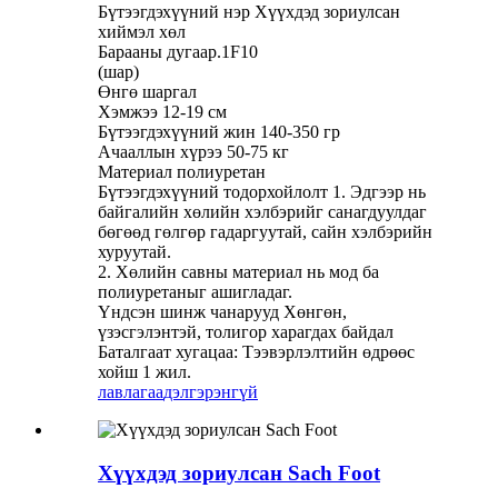
Бүтээгдэхүүний нэр Хүүхдэд зориулсан
хиймэл хөл
Барааны дугаар.1F10
(шар)
Өнгө шаргал
Хэмжээ 12-19 см
Бүтээгдэхүүний жин 140-350 гр
Ачааллын хүрээ 50-75 кг
Материал полиуретан
Бүтээгдэхүүний тодорхойлолт 1. Эдгээр нь
байгалийн хөлийн хэлбэрийг санагдуулдаг
бөгөөд гөлгөр гадаргуутай, сайн хэлбэрийн
хуруутай.
2. Хөлийн савны материал нь мод ба
полиуретаныг ашигладаг.
Үндсэн шинж чанарууд Хөнгөн,
үзэсгэлэнтэй, толигор харагдах байдал
Баталгаат хугацаа: Тээвэрлэлтийн өдрөөс
хойш 1 жил.
лавлагаа
дэлгэрэнгүй
Хүүхдэд зориулсан Sach Foot