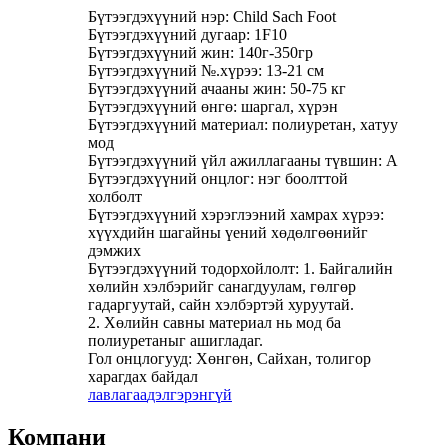
Бүтээгдэхүүний нэр: Child Sach Foot
Бүтээгдэхүүний дугаар: 1F10
Бүтээгдэхүүний жин: 140г-350гр
Бүтээгдэхүүний №.хүрээ: 13-21 см
Бүтээгдэхүүний ачааны жин: 50-75 кг
Бүтээгдэхүүний өнгө: шаргал, хүрэн
Бүтээгдэхүүний материал: полиуретан, хатуу
мод
Бүтээгдэхүүний үйл ажиллагааны түвшин: А
Бүтээгдэхүүний онцлог: нэг боолттой
холболт
Бүтээгдэхүүний хэрэглээний хамрах хүрээ:
хүүхдийн шагайны үений хөдөлгөөнийг
дэмжих
Бүтээгдэхүүний тодорхойлолт: 1. Байгалийн
хөлийн хэлбэрийг санагдуулам, гөлгөр
гадаргуутай, сайн хэлбэртэй хуруутай.
2. Хөлийн савны материал нь мод ба
полиуретаныг ашигладаг.
Гол онцлогууд: Хөнгөн, Сайхан, толигор
харагдах байдал
лавлагаа
дэлгэрэнгүй
Компани