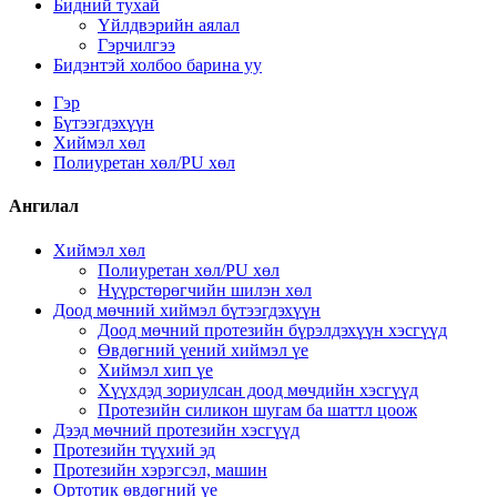
Бидний тухай
Үйлдвэрийн аялал
Гэрчилгээ
Бидэнтэй холбоо барина уу
Гэр
Бүтээгдэхүүн
Хиймэл хөл
Полиуретан хөл/PU хөл
Ангилал
Хиймэл хөл
Полиуретан хөл/PU хөл
Нүүрстөрөгчийн шилэн хөл
Доод мөчний хиймэл бүтээгдэхүүн
Доод мөчний протезийн бүрэлдэхүүн хэсгүүд
Өвдөгний үений хиймэл үе
Хиймэл хип үе
Хүүхдэд зориулсан доод мөчдийн хэсгүүд
Протезийн силикон шугам ба шаттл цоож
Дээд мөчний протезийн хэсгүүд
Протезийн түүхий эд
Протезийн хэрэгсэл, машин
Ортотик өвдөгний үе