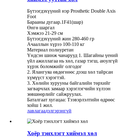
Бүтээгдэхүүний нэр Prosthetic Double Axis
Foot
Барааны дугаар.1F41(шар)
Өнгө шаргал
Хэмжээ 21-29 см
Бүтээгдэхүүний жин 280-460 гр
Ачааллын хүрээ 100-110 кг
Материал полиуретан
Үндсэн шинж чанарууд 1. Шагайны үений
үйл ажиллагаа нь хөл, газар тэгш, аюулгүй
хүрэх боломжийг олгодог
2. Ялангуяа өвдөгнөөс дээш хөл тайрсан
хүмүүст хэрэгтэй.
3. Хөлийн хурууны байгалийн төрхийг
загварчлах замаар хэрэглэгчийн хүлээн
зөвшөөрлийг сайжруулах.
Баталгаат хугацаа: Тээвэрлэлтийн өдрөөс
хойш 1 жил.
лавлагаа
дэлгэрэнгүй
Хоёр тэнхлэгт хиймэл хөл