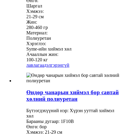
Өнгө:
Шаргал
Хэмжээ:
21-29 см
Жин:
280-460 гр
Материал:
Полиуретан
Хэрэглээ:
Syme-ийн хиймэл хөл
Ачааллын жин:
100-120 кг
лавлагаа
дэлгэрэнгүй
Өндөр чанарын хиймэл бор савтай
хөлний полиуретан
Бүтээгдэхүүний нэр: Хүрэн ууттай хиймэл
хөл
Барааны дугаар: 1F10B
Өнгө: бор
Хэмжээ: 21-29 см