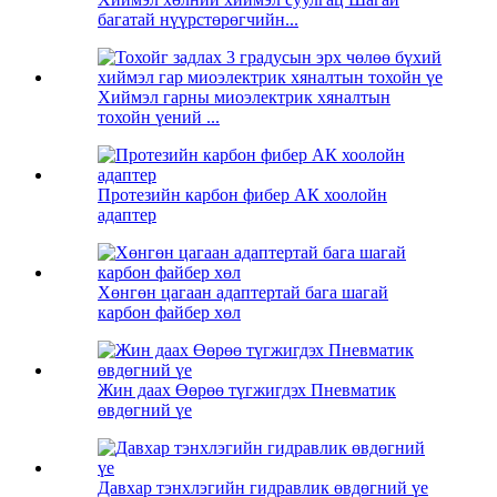
багатай нүүрстөрөгчийн...
Хиймэл гарны миоэлектрик хяналтын
тохойн үений ...
Протезийн карбон фибер АК хоолойн
адаптер
Хөнгөн цагаан адаптертай бага шагай
карбон файбер хөл
Жин даах Өөрөө түгжигдэх Пневматик
өвдөгний үе
Давхар тэнхлэгийн гидравлик өвдөгний үе