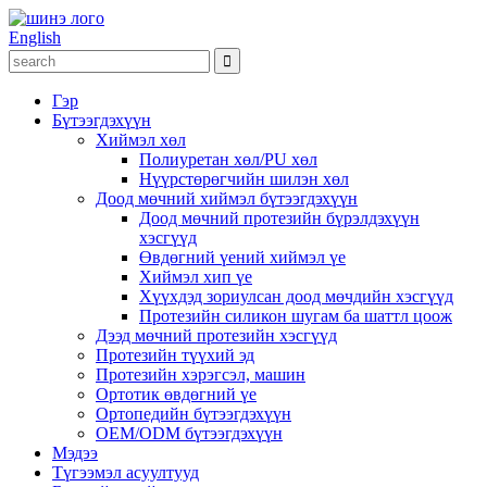
English
Гэр
Бүтээгдэхүүн
Хиймэл хөл
Полиуретан хөл/PU хөл
Нүүрстөрөгчийн шилэн хөл
Доод мөчний хиймэл бүтээгдэхүүн
Доод мөчний протезийн бүрэлдэхүүн
хэсгүүд
Өвдөгний үений хиймэл үе
Хиймэл хип үе
Хүүхдэд зориулсан доод мөчдийн хэсгүүд
Протезийн силикон шугам ба шаттл цоож
Дээд мөчний протезийн хэсгүүд
Протезийн түүхий эд
Протезийн хэрэгсэл, машин
Ортотик өвдөгний үе
Ортопедийн бүтээгдэхүүн
OEM/ODM бүтээгдэхүүн
Мэдээ
Түгээмэл асуултууд