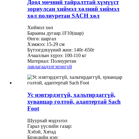
Доод мөчний тайралттай хүмүүст
зориулсан хиймэл хөлний хиймэл
хөл полиуретан SACH хөл
Хиймэл хөл
Барааны дугаар.1F10(шар)
Өнгө: шаргал
Хэмжээ: 15-29 см
Бүтээгдэхүүний жин: 140г-650г
Ачааллын хүрээ: 100-110 кг
Материал: Полиуретан
лавлагаа
дэлгэрэнгүй
Ус нэвтэрдэггүй, хальтирдаггүй,
хуванцар голтой, адаптертай Sach
Foot
Шуурхай мэдээлэл
Гарал үүслийн газар:
Хэбэй, Хятад
Брэндийн нэр: