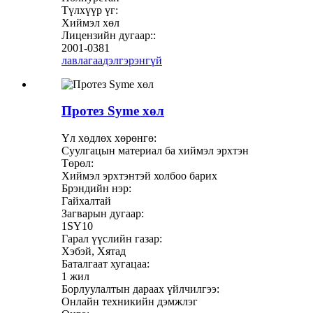
Түлхүүр үг:
Хиймэл хөл
Лицензийн дугаар::
2001-0381
лавлагаа
дэлгэрэнгүй
Протез Syme хөл
Үл хөдлөх хөрөнгө:
Суулгацын материал ба хиймэл эрхтэн
Төрөл:
Хиймэл эрхтэнтэй холбоо барих
Брэндийн нэр:
Гайхалтай
Загварын дугаар:
1SY10
Гарал үүслийн газар:
Хэбэй, Хятад
Баталгаат хугацаа:
1 жил
Борлуулалтын дараах үйлчилгээ:
Онлайн техникийн дэмжлэг