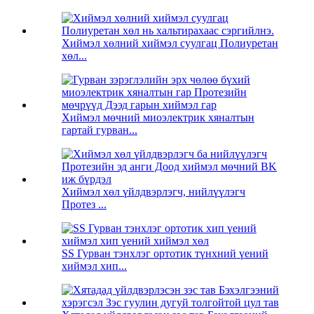
Хиймэл хөлний хиймэл суулгац Полиуретан
хөл...
Хиймэл мөчний миоэлектрик хяналтын
гартай гурван...
Хиймэл хөл үйлдвэрлэгч, нийлүүлэгч
Протез ...
SS Гурван тэнхлэг ортотик түнхний үений
хиймэл хип...