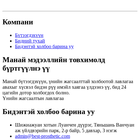
Компани
Бүтээгдэхүүн
Бидний тухай
Бидэнтэй холбоо барина уу
Манай мэдээллийн товхимолд
бүртгүүлнэ үү
Манай бүтээгдэхүүн, үнийн жагсаалттай холбоотой лавлагаа
авахыг хүсвэл бидэн рүү имэйл хаягаа үлдээнэ үү, бид 24
цагийн дотор холбогдох болно.
Үнийн жагсаалтын лавлагаа
Бидэнтэй холбоо барина уу
Шижиажуан хотын Луанчен дүүрэг, Тяньшань Ванчуан
аж үйлдвэрийн парк, 2-р байр, 5 давхар, 3 нэгж
admin@best-prosthetic.com