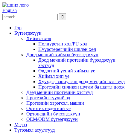
English
Гэр
Бүтээгдэхүүн
Хиймэл хөл
Полиуретан хөл/PU хөл
Нүүрстөрөгчийн шилэн хөл
Доод мөчний хиймэл бүтээгдэхүүн
Доод мөчний протезийн бүрэлдэхүүн
хэсгүүд
Өвдөгний үений хиймэл үе
Хиймэл хип үе
Хүүхдэд зориулсан доод мөчдийн хэсгүүд
Протезийн силикон шугам ба шаттл цоож
Дээд мөчний протезийн хэсгүүд
Протезийн түүхий эд
Протезийн хэрэгсэл, машин
Ортотик өвдөгний үе
Ортопедийн бүтээгдэхүүн
OEM/ODM бүтээгдэхүүн
Мэдээ
Түгээмэл асуултууд