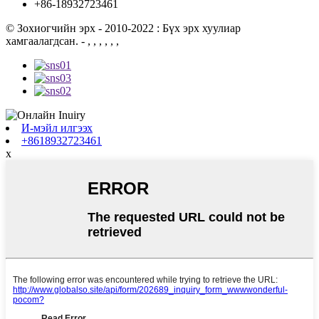
+86-18932723461
© Зохиогчийн эрх - 2010-2022 : Бүх эрх хуулиар
хамгаалагдсан.
- , , , , , ,
И-мэйл илгээх
+8618932723461
x