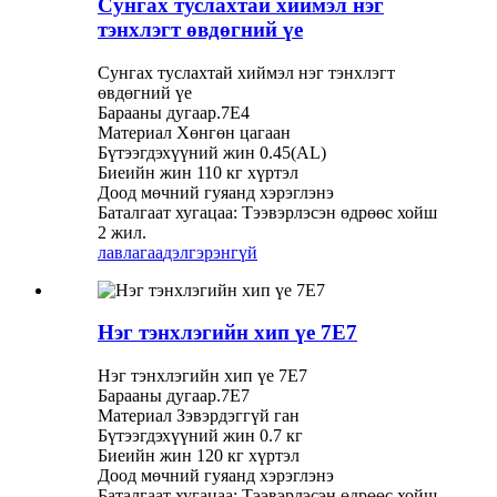
Сунгах туслахтай хиймэл нэг
тэнхлэгт өвдөгний үе
Сунгах туслахтай хиймэл нэг тэнхлэгт
өвдөгний үе
Барааны дугаар.7E4
Материал Хөнгөн цагаан
Бүтээгдэхүүний жин 0.45(AL)
Биеийн жин 110 кг хүртэл
Доод мөчний гуяанд хэрэглэнэ
Баталгаат хугацаа: Тээвэрлэсэн өдрөөс хойш
2 жил.
лавлагаа
дэлгэрэнгүй
Нэг тэнхлэгийн хип үе 7E7
Нэг тэнхлэгийн хип үе 7E7
Барааны дугаар.7E7
Материал Зэвэрдэггүй ган
Бүтээгдэхүүний жин 0.7 кг
Биеийн жин 120 кг хүртэл
Доод мөчний гуяанд хэрэглэнэ
Баталгаат хугацаа: Тээвэрлэсэн өдрөөс хойш