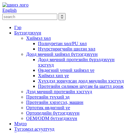
English
Гэр
Бүтээгдэхүүн
Хиймэл хөл
Полиуретан хөл/PU хөл
Нүүрстөрөгчийн шилэн хөл
Доод мөчний хиймэл бүтээгдэхүүн
Доод мөчний протезийн бүрэлдэхүүн
хэсгүүд
Өвдөгний үений хиймэл үе
Хиймэл хип үе
Хүүхдэд зориулсан доод мөчдийн хэсгүүд
Протезийн силикон шугам ба шаттл цоож
Дээд мөчний протезийн хэсгүүд
Протезийн түүхий эд
Протезийн хэрэгсэл, машин
Ортотик өвдөгний үе
Ортопедийн бүтээгдэхүүн
OEM/ODM бүтээгдэхүүн
Мэдээ
Түгээмэл асуултууд