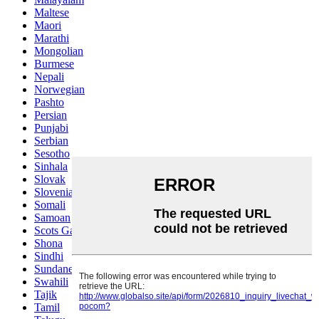
Maltese
Maori
Marathi
Mongolian
Burmese
Nepali
Norwegian
Pashto
Persian
Punjabi
Serbian
Sesotho
Sinhala
Slovak
Slovenian
Somali
Samoan
Scots Gaelic
Shona
Sindhi
Sundanese
Swahili
Tajik
Tamil