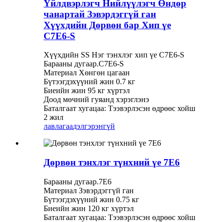
Үйлдвэрлэгч Нийлүүлэгч Өндөр
чанартай Зэвэрдэггүй ган
Хүүхдийн Дөрвөн бар Хип үе
C7E6-S
Хүүхдийн SS Нэг тэнхлэг хип үе C7E6-S
Барааны дугаар.C7E6-S
Материал Хөнгөн цагаан
Бүтээгдэхүүний жин 0.7 кг
Биеийн жин 95 кг хүртэл
Доод мөчний гуяанд хэрэглэнэ
Баталгаат хугацаа: Тээвэрлэсэн өдрөөс хойш
2 жил
лавлагаа
дэлгэрэнгүй
Дөрвөн тэнхлэг түнхний үе 7E6
Барааны дугаар.7E6
Материал Зэвэрдэггүй ган
Бүтээгдэхүүний жин 0.75 кг
Биеийн жин 120 кг хүртэл
Баталгаат хугацаа: Тээвэрлэсэн өдрөөс хойш