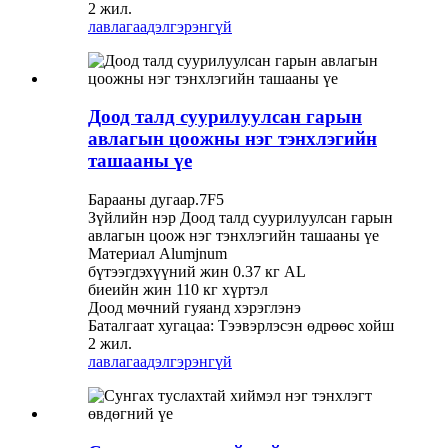
2 жил.
лавлагаа
дэлгэрэнгүй
Доод талд суурилуулсан гарын
авлагын цоожны нэг тэнхлэгийн
ташааны үе
Барааны дугаар.7F5
Зүйлийн нэр Доод талд суурилуулсан гарын
авлагын цоож нэг тэнхлэгийн ташааны үе
Материал Alumjnum
бүтээгдэхүүний жин 0.37 кг AL
биеийн жин 110 кг хүртэл
Доод мөчний гуяанд хэрэглэнэ
Баталгаат хугацаа: Тээвэрлэсэн өдрөөс хойш
2 жил.
лавлагаа
дэлгэрэнгүй