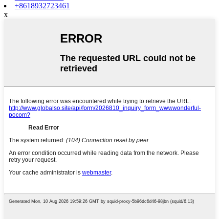
+8618932723461
x