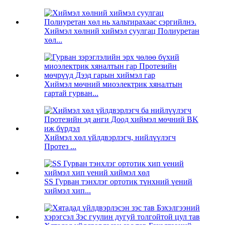
Хиймэл хөлний хиймэл суулгац Полиуретан
хөл...
Хиймэл мөчний миоэлектрик хяналтын
гартай гурван...
Хиймэл хөл үйлдвэрлэгч, нийлүүлэгч
Протез ...
SS Гурван тэнхлэг ортотик түнхний үений
хиймэл хип...