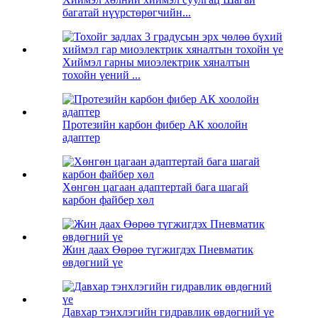
багатай нүүрстөрөгчийн...
Хиймэл гарны миоэлектрик хяналтын
тохойн үений ...
Протезийн карбон фибер АК хоолойн
адаптер
Хөнгөн цагаан адаптертай бага шагай
карбон файбер хөл
Жин даах Өөрөө түгжигдэх Пневматик
өвдөгний үе
Давхар тэнхлэгийн гидравлик өвдөгний үе