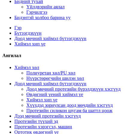
Бидний тухай
Үйлдвэрийн аялал
Гэрчилгээ
Бидэнтэй холбоо барина уу
Гэр
Бүтээгдэхүүн
Доод мөчний хиймэл бүтээгдэхүүн
Хиймэл хип үе
Ангилал
Хиймэл хөл
Полиуретан хөл/PU хөл
Нүүрстөрөгчийн шилэн хөл
Доод мөчний хиймэл бүтээгдэхүүн
Доод мөчний протезийн бүрэлдэхүүн хэсгүүд
Өвдөгний үений хиймэл үе
Хиймэл хип үе
Хүүхдэд зориулсан доод мөчдийн хэсгүүд
Протезийн силикон шугам ба шаттл цоож
Дээд мөчний протезийн хэсгүүд
Протезийн түүхий эд
Протезийн хэрэгсэл, машин
Ортотик өвдөгний үе