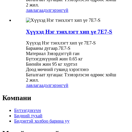
2 жил.
лавлагаа
дэлгэрэнгүй
Хүүхэд Нэг тэнхлэгт хип үе 7E7-S
Хүүхэд Нэг тэнхлэгт хип үе 7E7-S
Барааны дугаар.7E7-S
Материал Зэвэрдэггүй ган
Бүтээгдэхүүний жин 0.65 кг
Биеийн жин 95 кг хүртэл
Доод мөчний гуяанд хэрэглэнэ
Баталгаат хугацаа: Тээвэрлэсэн өдрөөс хойш
2 жил.
лавлагаа
дэлгэрэнгүй
Компани
Бүтээгдэхүүн
Бидний тухай
Бидэнтэй холбоо барина уу