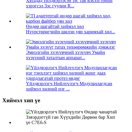
Хятадад үйлдвэрлэсэн зэс тав Бэхэлгээний
хэрэгсэл Зэс гуулин R...
Өндөр шагайтай хиймэл хөл
Нүүрстөрөгчийн шилэн уян харимхай хөл...
Эмнэлгийн хүзүүвчний хүзүүвч Умайн
хүзүүний таталтын аппарат...
Үйлдвэрлэгч Нийлүүлэгч Модульчлагдсан
хиймэл хөлний нэг ...
Хиймэл хип үе