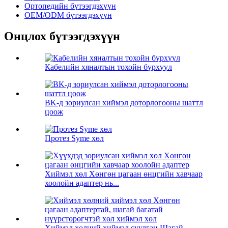
Ортопедийн бүтээгдэхүүн
OEM/ODM бүтээгдэхүүн
Онцлох бүтээгдэхүүн
Кабелийн хяналтын тохойн бүрхүүл
BK-д зориулсан хиймэл доторлогооны шаттл
цоож
Протез Syme хөл
Хиймэл хөл Хөнгөн цагаан өнцгийн хавчаар
хоолойн адаптер нь...
Хиймэл хөлний хиймэл суулгац Шагай