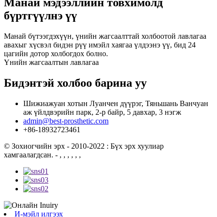
Манай мэдээллийн товхимолд
бүртгүүлнэ үү
Манай бүтээгдэхүүн, үнийн жагсаалттай холбоотой лавлагаа
авахыг хүсвэл бидэн рүү имэйл хаягаа үлдээнэ үү, бид 24
цагийн дотор холбогдох болно.
Үнийн жагсаалтын лавлагаа
Бидэнтэй холбоо барина уу
Шижиажуан хотын Луанчен дүүрэг, Тяньшань Ванчуан
аж үйлдвэрийн парк, 2-р байр, 5 давхар, 3 нэгж
admin@best-prosthetic.com
+86-18932723461
© Зохиогчийн эрх - 2010-2022 : Бүх эрх хуулиар
хамгаалагдсан.
- , , , , , ,
И-мэйл илгээх